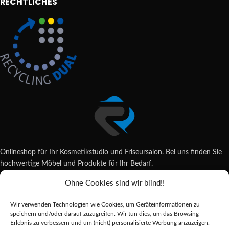
RECHTLICHES
Onlineshop für Ihr Kosmetikstudio und Friseursalon. Bei uns finden Sie
hochwertige Möbel und Produkte für Ihr Bedarf.
Ohne Cookies sind wir blind!!
Wildsachsener Str. 6, 65207 Wiesbaden
06122 707589
Wir verwenden Technologien wie Cookies, um Geräteinformationen zu
shop@reda-shop.de
speichern und/oder darauf zuzugreifen. Wir tun dies, um das Browsing-
REDA SHOP - Hochwertige Studio Ausstattung
2025.
Erlebnis zu verbessern und um (nicht) personalisierte Werbung anzuzeigen.