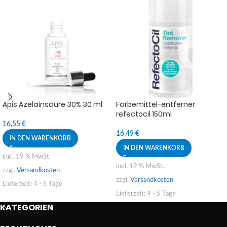
Apis Azelainsäure 30% 30 ml
Färbemittel-entferner
refectocil 150ml
16,55
€
16,49
€
IN DEN WARENKORB
IN DEN WARENKORB
inkl. 19 % MwSt.
inkl. 19 % MwSt.
zzgl.
Versandkosten
zzgl.
Versandkosten
Lieferzeit:
4 - 5 Tage
Lieferzeit:
4 - 5 Tage
KATEGORIEN