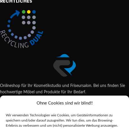
RECHTLICHES
Onlineshop für Ihr Kosmetikstudio und Friseursalon. Bei uns finden Sie
hochwertige Möbel und Produkte für Ihr Bedarf.
Ohne Cookies sind wir blind!!
Wildsachsener Str. 6, 65207 Wiesbaden
06122 707589
Wir verwenden Technologien wie Cookies, um Geräteinformationen zu
shop@reda-shop.de
speichern und/oder darauf zuzugreifen. Wir tun dies, um das Browsing-
REDA SHOP - Hochwertige Studio Ausstattung
2025.
Erlebnis zu verbessern und um (nicht) personalisierte Werbung anzuzeigen.