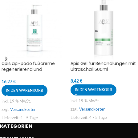
apis api-podo fußcreme
Apis Gel für Behandlungen mit
regenerierend und
Ultraschall 500ml
feuchtigkeitsspendend 500ml
8,42
€
16,27
€
IN DEN WARENKORB
IN DEN WARENKORB
inkl. 19 % MwSt.
inkl. 19 % MwSt.
zzgl.
Versandkosten
zzgl.
Versandkosten
Lieferzeit:
4 - 5 Tage
Lieferzeit:
4 - 5 Tage
KATEGORIEN