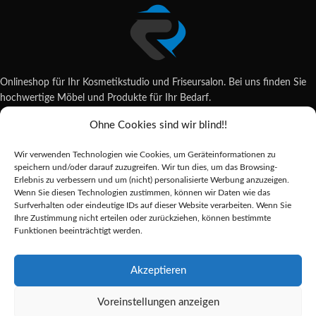
Onlineshop für Ihr Kosmetikstudio und Friseursalon. Bei uns finden Sie
hochwertige Möbel und Produkte für Ihr Bedarf.
Ohne Cookies sind wir blind!!
Wildsachsener Str. 6, 65207 Wiesbaden
06122 707589
Wir verwenden Technologien wie Cookies, um Geräteinformationen zu
shop@reda-shop.de
speichern und/oder darauf zuzugreifen. Wir tun dies, um das Browsing-
REDA SHOP - Hochwertige Studio Ausstattung
2025.
Erlebnis zu verbessern und um (nicht) personalisierte Werbung anzuzeigen.
Wenn Sie diesen Technologien zustimmen, können wir Daten wie das
Surfverhalten oder eindeutige IDs auf dieser Website verarbeiten. Wenn Sie
Ihre Zustimmung nicht erteilen oder zurückziehen, können bestimmte
Alle Preise inkl. der gesetzlichen MwSt.
Funktionen beeinträchtigt werden.
Die durchgestrichenen Preise entsprechen dem bisherigen Preis in diesem
Online-Shop.
Akzeptieren
Voreinstellungen anzeigen