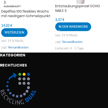
Entstaubungspinsel OCHO
AUSVERKAUFT
NAILS 3
Depilflax 100 flexibles Wachs
mit niedrigem Schmelzpunkt
Ultraflex Blue 600g
3,37
€
14,02
€
IN DEN WARENKORB
WEITERLESEN
inkl. 19 % MwSt.
inkl. 19 % MwSt.
zzgl.
Versandkosten
zzgl.
Versandkosten
Lieferzeit:
4 - 5 Tage
KATEGORIEN
RECHTLICHES