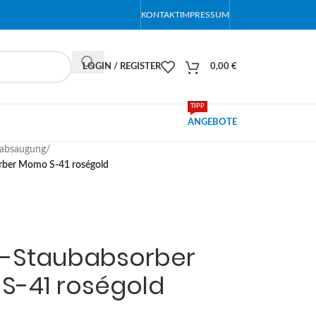
KONTAKT
IMPRESSUM
LOGIN / REGISTER
0,00
€
TIPP
ANGEBOTE
absaugung
/
rber Momo S-41 roségold
u-Staubabsorber
S-41 roségold