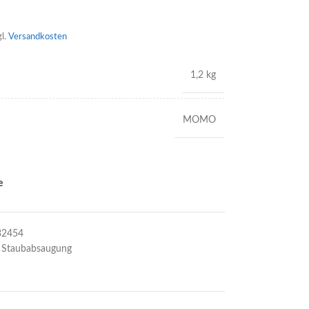
gl.
Versandkosten
1,2 kg
MOMO
e
32454
Staubabsaugung