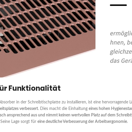
ür Funktionalität
bsorber in der Schreibtischplatte zu installieren, ist eine hervorragende 
eitsplatzes verbessert
. Dies macht die Einhaltung
eines hohen Hygienesta
isch ansprechend aus und nimmt keinen wertvollen Platz auf dem Schreibt
 Seine Lage sorgt für
eine deutliche Verbesserung der Arbeitsergonomie
.