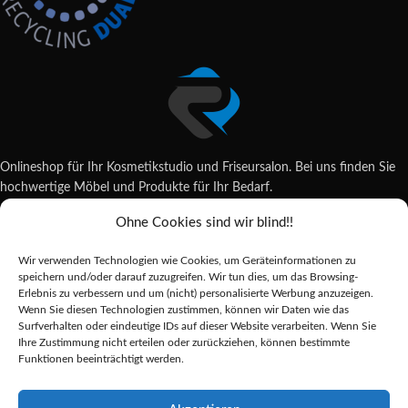
Onlineshop für Ihr Kosmetikstudio und Friseursalon. Bei uns finden Sie
hochwertige Möbel und Produkte für Ihr Bedarf.
Ohne Cookies sind wir blind!!
Wildsachsener Str. 6, 65207 Wiesbaden
06122 707589
Wir verwenden Technologien wie Cookies, um Geräteinformationen zu
shop@reda-shop.de
speichern und/oder darauf zuzugreifen. Wir tun dies, um das Browsing-
REDA SHOP - Hochwertige Studio Ausstattung
2025.
Erlebnis zu verbessern und um (nicht) personalisierte Werbung anzuzeigen.
Wenn Sie diesen Technologien zustimmen, können wir Daten wie das
Surfverhalten oder eindeutige IDs auf dieser Website verarbeiten. Wenn Sie
Ihre Zustimmung nicht erteilen oder zurückziehen, können bestimmte
Alle Preise inkl. der gesetzlichen MwSt.
Funktionen beeinträchtigt werden.
Die durchgestrichenen Preise entsprechen dem bisherigen Preis in diesem