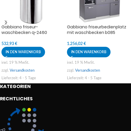
Gabbiano friseur-
Gabbiano friseurbedienplatz
waschbecken q-2460
mit waschbecken b085
532,93
€
1.256,02
€
IN DEN WARENKORB
IN DEN WARENKORB
inkl. 19 % MwSt.
inkl. 19 % MwSt.
zzgl.
Versandkosten
zzgl.
Versandkosten
Lieferzeit:
4 - 5 Tage
Lieferzeit:
4 - 5 Tage
KATEGORIEN
RECHTLICHES