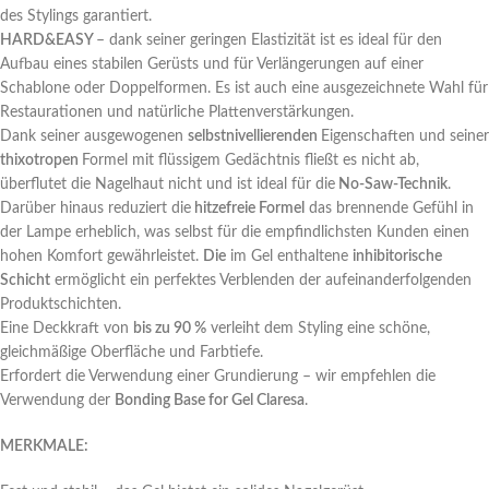
des Stylings garantiert.
HARD&EASY
– dank seiner geringen Elastizität ist es ideal für den
Aufbau eines stabilen Gerüsts und für Verlängerungen auf einer
Schablone oder Doppelformen. Es ist auch eine ausgezeichnete Wahl für
Restaurationen und natürliche Plattenverstärkungen.
Dank seiner ausgewogenen
selbstnivellierenden
Eigenschaften und seiner
thixotropen
Formel mit flüssigem Gedächtnis fließt es nicht ab,
überflutet die Nagelhaut nicht und ist ideal für die
No-Saw-Technik
.
Darüber hinaus reduziert die
hitzefreie Formel
das brennende Gefühl in
der Lampe erheblich, was selbst für die empfindlichsten Kunden einen
hohen Komfort gewährleistet.
Die
im Gel enthaltene
inhibitorische
Schicht
ermöglicht ein perfektes Verblenden der aufeinanderfolgenden
Produktschichten.
Eine Deckkraft von
bis zu 90 %
verleiht dem Styling eine schöne,
gleichmäßige Oberfläche und Farbtiefe.
Erfordert die Verwendung einer Grundierung – wir empfehlen die
Verwendung der
Bonding Base for Gel Claresa
.
MERKMALE: