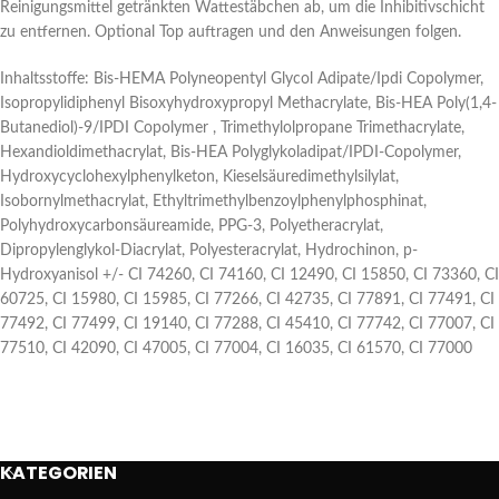
Reinigungsmittel getränkten Wattestäbchen ab, um die Inhibitivschicht
zu entfernen. Optional Top auftragen und den Anweisungen folgen.
Inhaltsstoffe: Bis-HEMA Polyneopentyl Glycol Adipate/Ipdi Copolymer,
Isopropylidiphenyl Bisoxyhydroxypropyl Methacrylate, Bis-HEA Poly(1,4-
Butanediol)-9/IPDI Copolymer , Trimethylolpropane Trimethacrylate,
Hexandioldimethacrylat, Bis-HEA Polyglykoladipat/IPDI-Copolymer,
Hydroxycyclohexylphenylketon, Kieselsäuredimethylsilylat,
Isobornylmethacrylat, Ethyltrimethylbenzoylphenylphosphinat,
Polyhydroxycarbonsäureamide, PPG-3, Polyetheracrylat,
Dipropylenglykol-Diacrylat, Polyesteracrylat, Hydrochinon, p-
Hydroxyanisol +/- CI 74260, CI 74160, CI 12490, CI 15850, CI 73360, CI
60725, CI 15980, CI 15985, CI 77266, CI 42735, CI 77891, CI 77491, CI
77492, CI 77499, CI 19140, CI 77288, CI 45410, CI 77742, CI 77007, CI
77510, CI 42090, CI 47005, CI 77004, CI 16035, CI 61570, CI 77000
KATEGORIEN