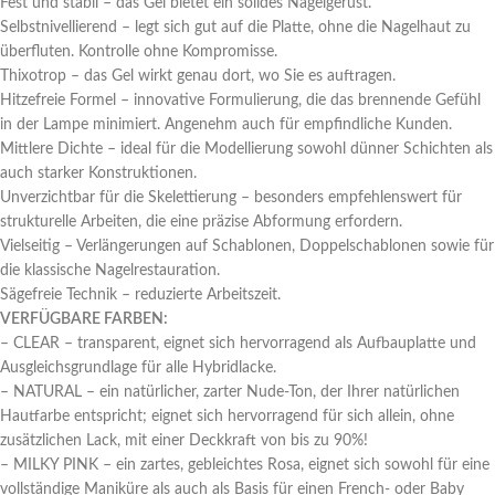
Fest und stabil – das Gel bietet ein solides Nagelgerüst.
Selbstnivellierend – legt sich gut auf die Platte, ohne die Nagelhaut zu
überfluten. Kontrolle ohne Kompromisse.
Thixotrop – das Gel wirkt genau dort, wo Sie es auftragen.
Hitzefreie Formel – innovative Formulierung, die das brennende Gefühl
in der Lampe minimiert. Angenehm auch für empfindliche Kunden.
Mittlere Dichte – ideal für die Modellierung sowohl dünner Schichten als
auch starker Konstruktionen.
Unverzichtbar für die Skelettierung – besonders empfehlenswert für
strukturelle Arbeiten, die eine präzise Abformung erfordern.
Vielseitig – Verlängerungen auf Schablonen, Doppelschablonen sowie für
die klassische Nagelrestauration.
Sägefreie Technik – reduzierte Arbeitszeit.
VERFÜGBARE FARBEN:
– CLEAR – transparent, eignet sich hervorragend als Aufbauplatte und
Ausgleichsgrundlage für alle Hybridlacke.
– NATURAL – ein natürlicher, zarter Nude-Ton, der Ihrer natürlichen
Hautfarbe entspricht; eignet sich hervorragend für sich allein, ohne
zusätzlichen Lack, mit einer Deckkraft von bis zu 90%!
– MILKY PINK – ein zartes, gebleichtes Rosa, eignet sich sowohl für eine
vollständige Maniküre als auch als Basis für einen French- oder Baby