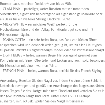
Boomer-Lack, mit einer Deckkraft von bis zu 90%!
– GLAM PINK – pastelliger, zarter Rosaton mit schimmernden
Silberflecken, eignet sich hervorragend als eigenständige Maniküre oder
als Basis für ein weiteres Styling, Deckkraft 90%!
– MILKY WHITE – ein milchiges Weiß, perfekt für die
Hochzeitsmaniküre und den Alltag. Funktioniert gut solo und mit
Prinzessinnennägeln.
– PANNA COTTA – ein sehr helles Rosa, das Fans von kühlen Tönen
ansprechen wird und dennoch weich genug ist, um zu allen Hauttypen
zu passen. Perfekt als eigenständiges Modell oder für Prinzessinnennägel.
– LIGHT BEIGE – helles, warmes Beige. Hervorragend geeignet zum
Kombinieren mit feinen Oberteilen und Lacken und auch solo, besonders
für Menschen mit einem warmen Teint.
– FRENCH PINK – helles, warmes Rosa, perfekt für das French-Styling.
Anwendung
:
Bereiten Sie den Nagel vor, indem Sie eine dünne Schicht
Unterlack auftragen und gemäß den Anweisungen des Nagels aushärten
lassen. Tragen Sie das Hartgel mit einem Pinsel auf und verteilen Sie es in
der gewünschten Länge und Form. Unter einer UV-LED-Lampe
aushärten, min. 60 Sek. Spülen Sie den Nagel mit einem in