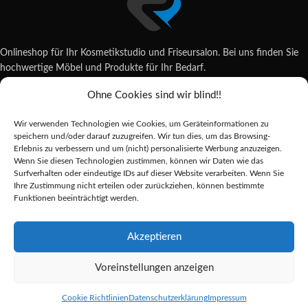
Onlineshop für Ihr Kosmetikstudio und Friseursalon. Bei uns finden Sie
hochwertige Möbel und Produkte für Ihr Bedarf.
Ohne Cookies sind wir blind!!
Wildsachsener Str. 6, 65207 Wiesbaden
06122 707589
Wir verwenden Technologien wie Cookies, um Geräteinformationen zu
shop@reda-shop.de
speichern und/oder darauf zuzugreifen. Wir tun dies, um das Browsing-
REDA SHOP - Hochwertige Studio Ausstattung
2025.
Erlebnis zu verbessern und um (nicht) personalisierte Werbung anzuzeigen.
Wenn Sie diesen Technologien zustimmen, können wir Daten wie das
Surfverhalten oder eindeutige IDs auf dieser Website verarbeiten. Wenn Sie
Ihre Zustimmung nicht erteilen oder zurückziehen, können bestimmte
Alle Preise inkl. der gesetzlichen MwSt.
Funktionen beeinträchtigt werden.
Die durchgestrichenen Preise entsprechen dem bisherigen Preis in diesem
Online-Shop.
Akzeptieren
Voreinstellungen anzeigen
Handtuchwärmer
Alternative:
ELEGANTE E3
123,41
€
Vorrätig
Cookie Richtlinien
Datenschutzerklärung
Impressum
450W
Shop
Sidebar
Merkliste
Cart
My account