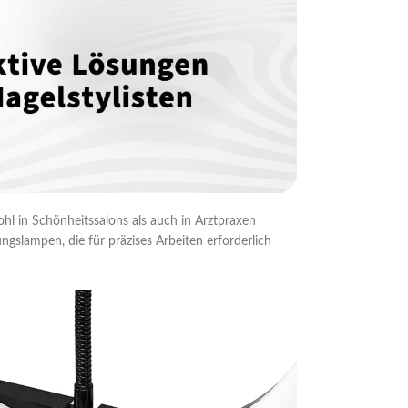
ohl in Schönheitssalons als auch in Arztpraxen
gslampen, die für präzises Arbeiten erforderlich