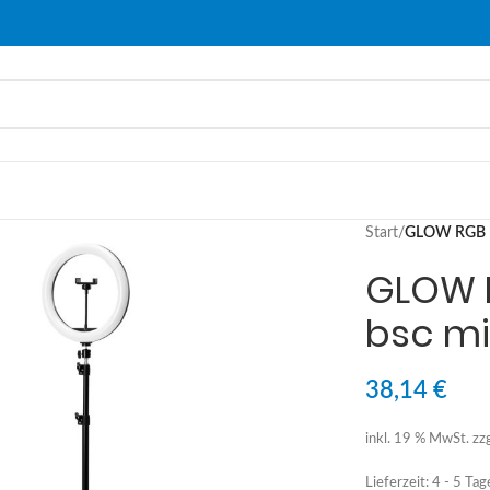
Start
/
GLOW RGB Ri
GLOW R
bsc mi
38,14
€
inkl. 19 % MwSt.
zz
Lieferzeit:
4 - 5 Tag