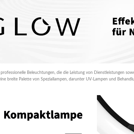
 professionelle Beleuchtungen, die die Leistung von Dienstleistungen sow
 eine breite Palette von Speziallampen, darunter UV-Lampen und Behandlun