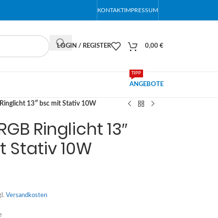
KONTAKT
IMPRESSUM
LOGIN / REGISTER
0,00
€
TIPP
ANGEBOTE
nglicht 13″ bsc mit Stativ 10W
GB Ringlicht 13″
t Stativ 10W
gl.
Versandkosten
e