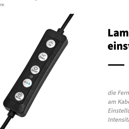
äre
.