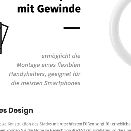
es Design
ebige Konstruktion des Stativs
mit rutschfesten Füßen
sorgt für erheblich
men
können Sie die Höhe
im Bereich von 40-160 cm
arretieren, so dass S