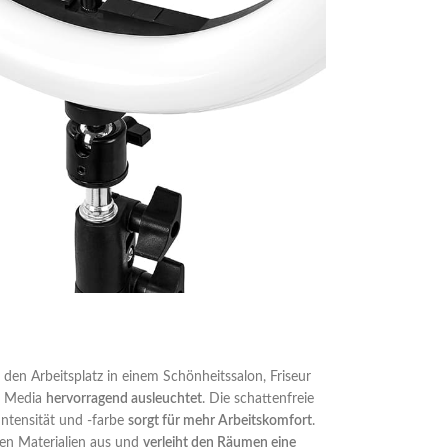
s den Arbeitsplatz in einem Schönheitssalon, Friseur
al Media
hervorragend ausleuchtet
. Die schattenfreie
intensität und -farbe
sorgt für mehr Arbeitskomfort
.
eten Materialien aus und
verleiht den Räumen eine