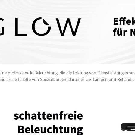
 eine professionelle Beleuchtung, die die Leistung von Dienstleistungen s
 eine breite Palette von Speziallampen, darunter UV-Lampen und Behandlun