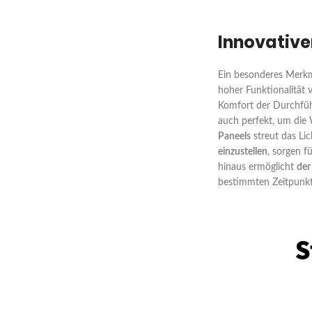
Innovativer
Ein besonderes Merkma
hoher Funktionalität v
Komfort der Durchführ
auch perfekt, um die 
Paneels
streut das Li
einzustellen
, sorgen f
hinaus ermöglicht
der
bestimmten Zeitpunkt 