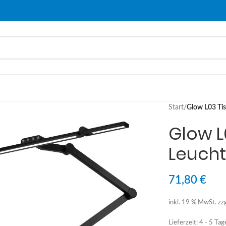
Start
/
Glow L03 Ti
Glow L
Leuch
71,80
€
inkl. 19 % MwSt.
zz
Lieferzeit:
4 - 5 Tag