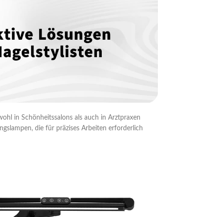
owohl in Schönheitssalons als auch in Arztpraxen
gslampen, die für präzises Arbeiten erforderlich