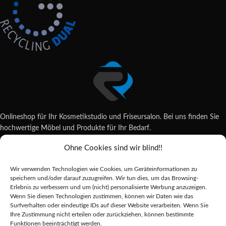
Onlineshop für Ihr Kosmetikstudio und Friseursalon. Bei uns finden Sie
hochwertige Möbel und Produkte für Ihr Bedarf.
Ohne Cookies sind wir blind!!
Wildsachsener Str. 6, 65207 Wiesbaden
06122 707589
Wir verwenden Technologien wie Cookies, um Geräteinformationen zu
shop@reda-shop.de
speichern und/oder darauf zuzugreifen. Wir tun dies, um das Browsing-
REDA SHOP - Hochwertige Studio Ausstattung
2025.
Erlebnis zu verbessern und um (nicht) personalisierte Werbung anzuzeigen.
Wenn Sie diesen Technologien zustimmen, können wir Daten wie das
Surfverhalten oder eindeutige IDs auf dieser Website verarbeiten. Wenn Sie
Ihre Zustimmung nicht erteilen oder zurückziehen, können bestimmte
Alle Preise inkl. der gesetzlichen MwSt.
Funktionen beeinträchtigt werden.