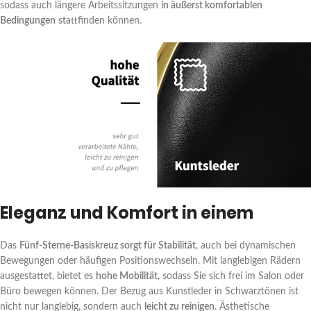
sodass auch längere Arbeitssitzungen
in äußerst komfortablen
Bedingungen
stattfinden können.
Eleganz und Komfort in einem
Das
Fünf-Sterne-Basiskreuz sorgt für Stabilität
, auch bei dynamischen
Bewegungen oder häufigen Positionswechseln. Mit langlebigen Rädern
ausgestattet, bietet es
hohe Mobilität
, sodass Sie sich frei im Salon oder
Büro bewegen können. Der Bezug aus Kunstleder in Schwarztönen ist
nicht nur langlebig, sondern auch
leicht zu reinigen
. Ästhetische