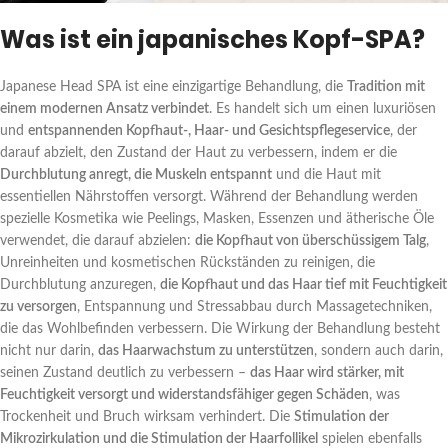
Was ist ein japanisches Kopf-SPA?
Japanese Head SPA ist eine einzigartige Behandlung, die
Tradition mit
einem modernen Ansatz verbindet
. Es handelt sich um einen luxuriösen
und
entspannenden Kopfhaut-, Haar- und Gesichtspflegeservice
, der
darauf abzielt, den Zustand der Haut zu verbessern, indem er die
Durchblutung anregt, die Muskeln entspannt
und die Haut mit
essentiellen Nährstoffen versorgt. Während der Behandlung werden
spezielle Kosmetika wie Peelings, Masken, Essenzen und ätherische Öle
verwendet, die darauf abzielen:
die Kopfhaut von überschüssigem Talg
,
Unreinheiten und kosmetischen Rückständen zu reinigen, die
Durchblutung anzuregen,
die Kopfhaut und das Haar tief mit Feuchtigkeit
zu versorgen
, Entspannung und Stressabbau durch Massagetechniken,
die das Wohlbefinden verbessern. Die Wirkung der Behandlung besteht
nicht nur darin,
das Haarwachstum zu unterstützen
, sondern auch darin,
seinen Zustand deutlich zu verbessern –
das Haar wird stärker, mit
Feuchtigkeit versorgt und widerstandsfähiger gegen Schäden
, was
Trockenheit und Bruch wirksam verhindert. Die
Stimulation der
Mikrozirkulation und die Stimulation der Haarfollikel
spielen ebenfalls