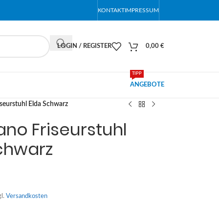
KONTAKT
IMPRESSUM
LOGIN / REGISTER
0,00
€
TIPP
ANGEBOTE
seurstuhl Elda Schwarz
no Friseurstuhl
chwarz
gl.
Versandkosten