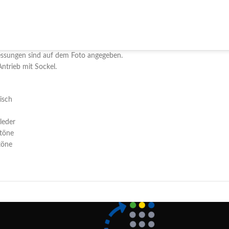
messungen sind auf dem Foto angegeben.
Antrieb mit Sockel.
isch
leder
ztöne
töne