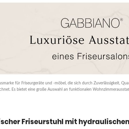
xusmarke für Friseurgeräte und -möbel, die sich durch Zuverlässigkeit, Qu
chnet. Es bietet eine große Auswahl an funktionalen Wohnzimmeraussta
scher Friseurstuhl mit hydraulischem