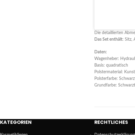
Die detaillierten Ab
Das Set enthält:
Sitz, 
Daten:
Wagenheber: Hydraul
Basis: quadratisch
Polstermaterial: Kunst
Polsterfarbe: Schwar
Grundfarbe: Schwarz
KATEGORIEN
RECHTLICHES
Kosmetikliegen
Datenschutzerklärung