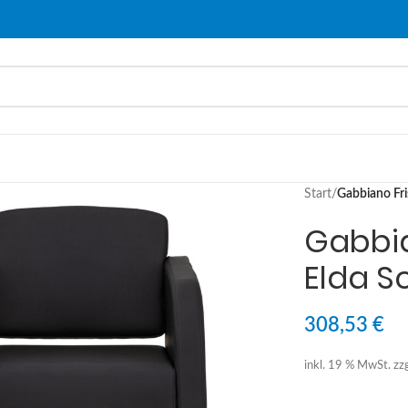
Start
/
Gabbiano Fri
Gabbia
Elda S
308,53
€
inkl. 19 % MwSt.
zz