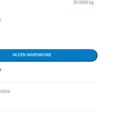
39,0000 kg
e
IN DEN WARENKORB
e
54196