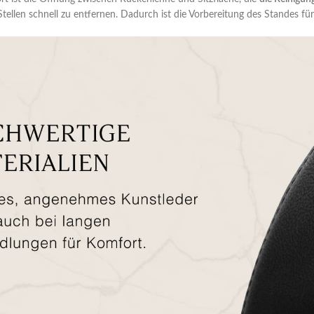
tellen schnell zu entfernen. Dadurch ist die Vorbereitung des Standes 