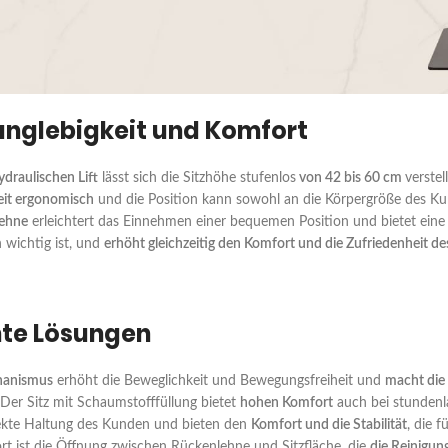
 Langlebigkeit und Komfort
draulischen Lift
lässt sich die Sitzhöhe stufenlos
von 42 bis 60 cm
verste
eit ergonomisch
und die Position kann sowohl an die Körpergröße des Kun
ehne
erleichtert das Einnehmen einer bequemen Position und bietet eine s
 wichtig ist, und
erhöht gleichzeitig den Komfort und die Zufriedenheit d
te Lösungen
hanismus
erhöht die Beweglichkeit und Bewegungsfreiheit und
macht die 
Der Sitz mit Schaumstofffüllung bietet
hohen Komfort
auch bei stunden
rekte Haltung des Kunden und bieten den
Komfort und die Stabilität
, die 
rt ist die Öffnung zwischen Rückenlehne und Sitzfläche, die
die Reinigung