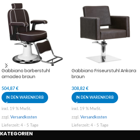
Gabbiano barberstuhl
Gabbiano Friseurstuhl Ankara
amadeo braun
braun
504,87
€
308,82
€
IN DEN WARENKORB
IN DEN WARENKORB
inkl. 19 % MwSt.
inkl. 19 % MwSt.
zzgl.
Versandkosten
zzgl.
Versandkosten
Lieferzeit:
4 - 5 Tage
Lieferzeit:
4 - 5 Tage
KATEGORIEN