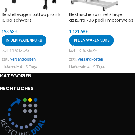
Beistellwagen tattoo pro ink
Elektrische kosmetikliege
1019a schwarz
azzurro 706 pedi 1 motor weiss
193,53
€
1.121,68
€
IN DEN WARENKORB
IN DEN WARENKORB
inkl. 19 % MwSt.
inkl. 19 % MwSt.
zzgl.
Versandkosten
zzgl.
Versandkosten
Lieferzeit:
4 - 5 Tage
Lieferzeit:
4 - 5 Tage
KATEGORIEN
RECHTLICHES