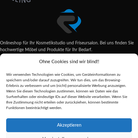
Onlineshop für Ihr Kosmetikstudio und Friseursalon. Bei uns finden Sie
hochwertige Möbel und Produkte für Ihr Bedarf.
Ohne Cookies sind wir blind!!
Wildsachsener Str. 6, 65207 Wiesbaden
06122 707589
Wir verwenden Technologien wie Cookies, um Geräteinformationen zu
shop@reda-shop.de
speichern und/oder darauf zuzugreifen. Wir tun dies, um das Browsing-
REDA SHOP - Hochwertige Studio Ausstattung
2025.
Erlebnis zu verbessern und um (nicht) personalisierte Werbung anzuzeigen.
Wenn Sie diesen Technologien zustimmen, können wir Daten wie das
Surfverhalten oder eindeutige IDs auf dieser Website verarbeiten. Wenn Sie
Ihre Zustimmung nicht erteilen oder zurückziehen, können bestimmte
Alle Preise inkl. der gesetzlichen MwSt.
Funktionen beeinträchtigt werden.
Die durchgestrichenen Preise entsprechen dem bisherigen Preis in diesem
Online-Shop.
Akzeptieren