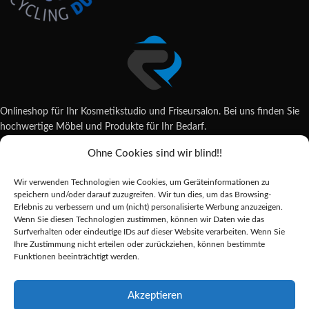
Onlineshop für Ihr Kosmetikstudio und Friseursalon. Bei uns finden Sie
hochwertige Möbel und Produkte für Ihr Bedarf.
Ohne Cookies sind wir blind!!
Wildsachsener Str. 6, 65207 Wiesbaden
06122 707589
Wir verwenden Technologien wie Cookies, um Geräteinformationen zu
shop@reda-shop.de
speichern und/oder darauf zuzugreifen. Wir tun dies, um das Browsing-
REDA SHOP - Hochwertige Studio Ausstattung
2025.
Erlebnis zu verbessern und um (nicht) personalisierte Werbung anzuzeigen.
Wenn Sie diesen Technologien zustimmen, können wir Daten wie das
Surfverhalten oder eindeutige IDs auf dieser Website verarbeiten. Wenn Sie
Ihre Zustimmung nicht erteilen oder zurückziehen, können bestimmte
Alle Preise inkl. der gesetzlichen MwSt.
Funktionen beeinträchtigt werden.
Die durchgestrichenen Preise entsprechen dem bisherigen Preis in diesem
Online-Shop.
Akzeptieren