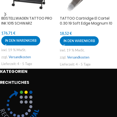
BEISTELLWAGEN TATTOO PRO
TATTOO Cartridge El Cartel
INK 1015 SCHWARZ
0.30 19 Soft Edge Magnum 10
stk.
176,71
€
18,52
€
IN DEN WARENKORB
IN DEN WARENKORB
inkl. 19 % MwSt.
inkl. 19 % MwSt.
zzgl.
Versandkosten
zzgl.
Versandkosten
Lieferzeit:
4 - 5 Tage
Lieferzeit:
4 - 5 Tage
KATEGORIEN
RECHTLICHES