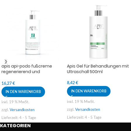
apis api-podo fußcreme
Apis Gel für Behandlungen mit
regenerierend und
Ultraschall 500ml
feuchtigkeitsspendend 500ml
8,42
€
16,27
€
IN DEN WARENKORB
IN DEN WARENKORB
inkl. 19 % MwSt.
inkl. 19 % MwSt.
zzgl.
Versandkosten
zzgl.
Versandkosten
Lieferzeit:
4 - 5 Tage
Lieferzeit:
4 - 5 Tage
KATEGORIEN