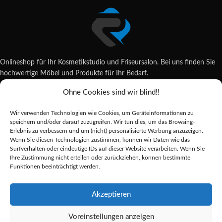
Onlineshop für Ihr Kosmetikstudio und Friseursalon. Bei uns finden Sie
hochwertige Möbel und Produkte für Ihr Bedarf.
Ohne Cookies sind wir blind!!
Wildsachsener Str. 6, 65207 Wiesbaden
06122 707589
Wir verwenden Technologien wie Cookies, um Geräteinformationen zu
shop@reda-shop.de
speichern und/oder darauf zuzugreifen. Wir tun dies, um das Browsing-
REDA SHOP - Hochwertige Studio Ausstattung
2025.
Erlebnis zu verbessern und um (nicht) personalisierte Werbung anzuzeigen.
Wenn Sie diesen Technologien zustimmen, können wir Daten wie das
Surfverhalten oder eindeutige IDs auf dieser Website verarbeiten. Wenn Sie
Ihre Zustimmung nicht erteilen oder zurückziehen, können bestimmte
Alle Preise inkl. der gesetzlichen MwSt.
Funktionen beeinträchtigt werden.
Die durchgestrichenen Preise entsprechen dem bisherigen Preis in diesem
Online-Shop.
Akzeptieren
Voreinstellungen anzeigen