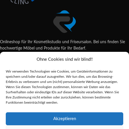
Onlineshop für Ihr Kosmetikstudio und Friseursalon. Bei uns finden Sie
hochwertige Möbel und Produkte für Ihr Bedarf.
Ohne Cookies sind wir blind!!
Wildsachsener Str. 6, 65207 Wiesbaden
06122 707589
Wir verwenden Technologien wie Cookies, um Geräteinformationen zu
shop@reda-shop.de
speichern und/oder darauf zuzugreifen. Wir tun dies, um das Browsing-
REDA SHOP - Hochwertige Studio Ausstattung
2025.
Erlebnis zu verbessern und um (nicht) personalisierte Werbung anzuzeigen.
Wenn Sie diesen Technologien zustimmen, können wir Daten wie das
Surfverhalten oder eindeutige IDs auf dieser Website verarbeiten. Wenn Sie
Ihre Zustimmung nicht erteilen oder zurückziehen, können bestimmte
Alle Preise inkl. der gesetzlichen MwSt.
Funktionen beeinträchtigt werden.
Die durchgestrichenen Preise entsprechen dem bisherigen Preis in diesem
Online-Shop.
Akzeptieren