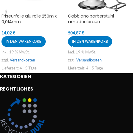
Friseurfolie alu rolle 250m x
Gabbiano barberstuhl
0,014mm
amadeo braun
14,02
€
504,87
€
IN DEN WARENKORB
IN DEN WARENKORB
inkl. 19 % MwSt.
inkl. 19 % MwSt.
zzgl.
Versandkosten
zzgl.
Versandkosten
Lieferzeit:
4 - 5 Tage
Lieferzeit:
4 - 5 Tage
KATEGORIEN
RECHTLICHES