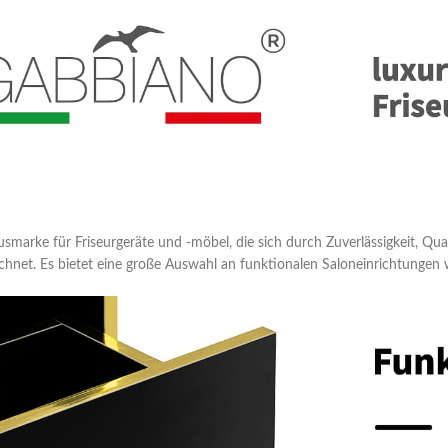
usmarke für Friseurgeräte und -möbel, die sich durch Zuverlässigkeit, Qu
hnet. Es bietet eine große Auswahl an funktionalen Saloneinrichtungen 