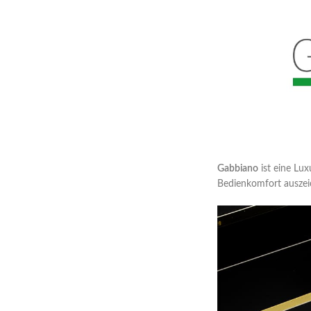
Gabbiano
ist eine Lux
Bedienkomfort auszeic