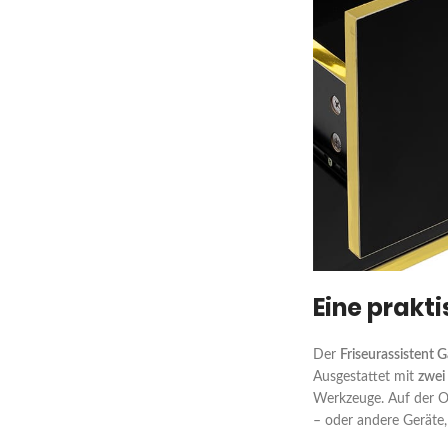
Eine prakt
Der
Friseurassistent 
Ausgestattet mit
zwei
Werkzeuge. Auf der O
– oder andere Geräte,