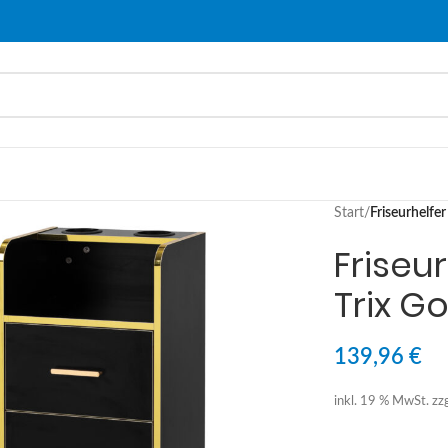
Start
/
Friseurhelfe
Friseu
Trix G
139,96
€
inkl. 19 % MwSt.
zz