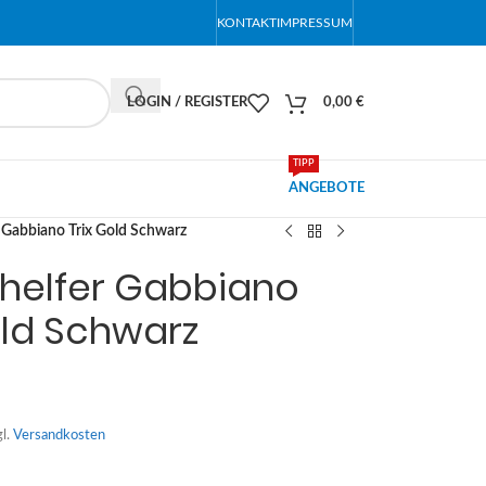
KONTAKT
IMPRESSUM
LOGIN / REGISTER
0,00
€
TIPP
ANGEBOTE
r Gabbiano Trix Gold Schwarz
rhelfer Gabbiano
old Schwarz
gl.
Versandkosten