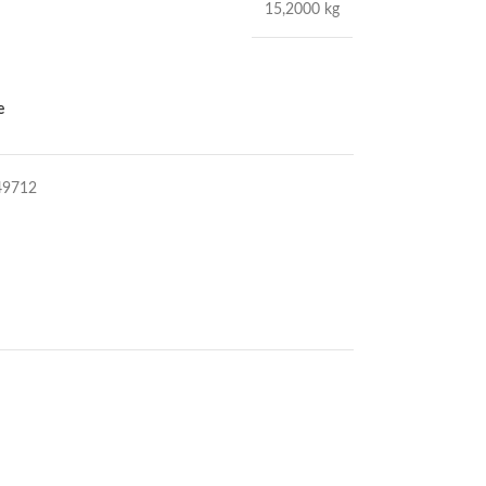
15,2000 kg
e
49712