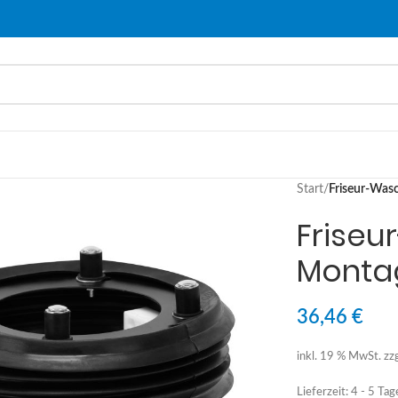
Start
/
Friseur-Was
Friseu
Monta
36,46
€
inkl. 19 % MwSt.
zz
Lieferzeit:
4 - 5 Tag