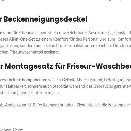
er Beckenneigungsdeckel
enkarm für Friseurwäschen
ist ein unverzichtbarer Ausrüstungsgegenstand 
ieses
All-in-One-Set
zu einem Komfort für das Personal und zum Komfort 
rganisieren
, sondern auch seine Professionalität unterstreichen. Durch se
ichen Friseurwaschmittel geeignet
.
er Montagesatz für Friseur-Waschb
e verarbeitete Komponenten
wie ein Gelenk, Abdeckgummi, Befestigungssc
nur Haltbarkeit, sondern auch Stabilität
während des Gebrauchs garantie
sbeständig und leicht zu reinigen.
nk, Abdeckgummi, Befestigungsschrauben, Elemente, die die Neigung der
winge: 22 cm