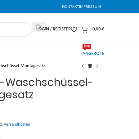
KONTAKT
IMPRESSUM
LOGIN / REGISTER
0,00
€
TIPP
ANGEBOTE
chschüssel-Montagesatz
r-Waschschüssel-
gesatz
gl.
Versandkosten
e