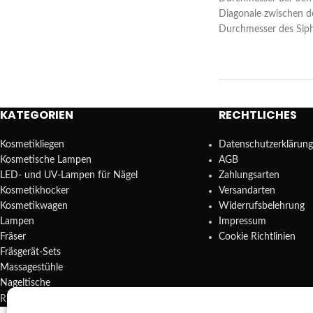
Diagonale zwischen 
Durchmesser des Sip
KATEGORIEN
RECHTLICHES
Kosmetikliegen
Datenschutzerklärung
Kosmetische Lampen
AGB
LED- und UV-Lampen für Nägel
Zahlungsarten
Kosmetikhocker
Versandarten
Kosmetikwagen
Widerrufsbelehrung
Lampen
Impressum
Fräser
Cookie Richtlinien
Fräsgerät-Sets
Massagestühle
Nageltische
REDA SHOP - Hochwertige Studio Ausstattung
2025.