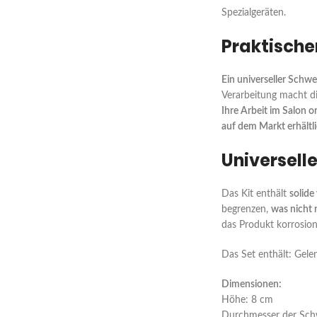
Spezialgeräten.
Praktisch
Ein universeller Schw
Verarbeitung macht d
Ihre Arbeit im Salon o
auf dem Markt erhältl
Universell
Das Kit enthält
solid
begrenzen,
was nicht 
das Produkt korrosion
Das Set enthält: Gele
Dimensionen:
Höhe: 8 cm
Durchmesser der Sch