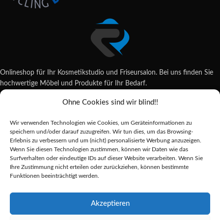
Onlineshop für Ihr Kosmetikstudio und Friseursalon. Bei uns finden Sie
hochwertige Möbel und Produkte für Ihr Bedarf.
Ohne Cookies sind wir blind!!
Wildsachsener Str. 6, 65207 Wiesbaden
06122 707589
Wir verwenden Technologien wie Cookies, um Geräteinformationen zu
shop@reda-shop.de
speichern und/oder darauf zuzugreifen. Wir tun dies, um das Browsing-
REDA SHOP - Hochwertige Studio Ausstattung
2025.
Erlebnis zu verbessern und um (nicht) personalisierte Werbung anzuzeigen.
Wenn Sie diesen Technologien zustimmen, können wir Daten wie das
Surfverhalten oder eindeutige IDs auf dieser Website verarbeiten. Wenn Sie
Ihre Zustimmung nicht erteilen oder zurückziehen, können bestimmte
Alle Preise inkl. der gesetzlichen MwSt.
Funktionen beeinträchtigt werden.
Die durchgestrichenen Preise entsprechen dem bisherigen Preis in diesem
Online-Shop.
Akzeptieren