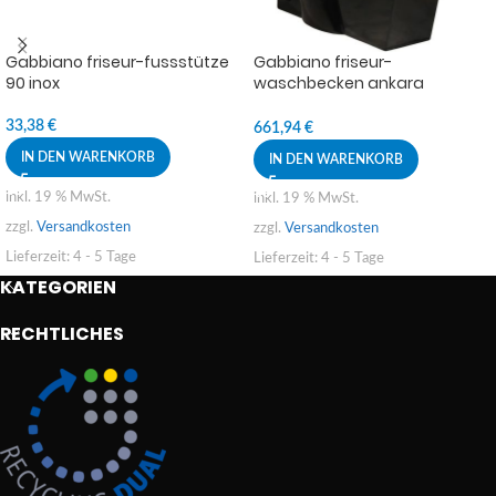
Gabbiano friseur-fussstütze
Gabbiano friseur-
90 inox
waschbecken ankara
schwarz
33,38
€
661,94
€
IN DEN WARENKORB
IN DEN WARENKORB
inkl. 19 % MwSt.
inkl. 19 % MwSt.
zzgl.
Versandkosten
zzgl.
Versandkosten
Lieferzeit:
4 - 5 Tage
Lieferzeit:
4 - 5 Tage
KATEGORIEN
RECHTLICHES