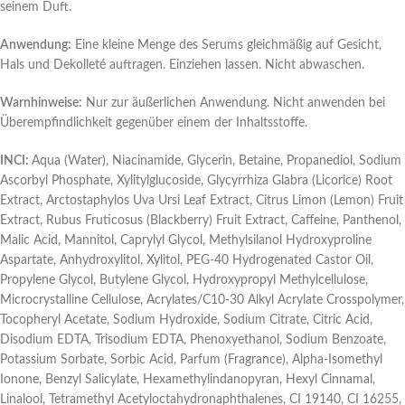
seinem Duft.
Anwendung:
Eine kleine Menge des Serums gleichmäßig auf Gesicht,
Hals und Dekolleté auftragen. Einziehen lassen. Nicht abwaschen.
Warnhinweise:
Nur zur äußerlichen Anwendung. Nicht anwenden bei
Überempfindlichkeit gegenüber einem der Inhaltsstoffe.
INCI:
Aqua (Water), Niacinamide, Glycerin, Betaine, Propanediol, Sodium
Ascorbyl Phosphate, Xylitylglucoside, Glycyrrhiza Glabra (Licorice) Root
Extract, Arctostaphylos Uva Ursi Leaf Extract, Citrus Limon (Lemon) Fruit
Extract, Rubus Fruticosus (Blackberry) Fruit Extract, Caffeine, Panthenol,
Malic Acid, Mannitol, Caprylyl Glycol, Methylsilanol Hydroxyproline
Aspartate, Anhydroxylitol, Xylitol, PEG-40 Hydrogenated Castor Oil,
Propylene Glycol, Butylene Glycol, Hydroxypropyl Methylcellulose,
Microcrystalline Cellulose, Acrylates/C10-30 Alkyl Acrylate Crosspolymer,
Tocopheryl Acetate, Sodium Hydroxide, Sodium Citrate, Citric Acid,
Disodium EDTA, Trisodium EDTA, Phenoxyethanol, Sodium Benzoate,
Potassium Sorbate, Sorbic Acid, Parfum (Fragrance), Alpha-Isomethyl
Ionone, Benzyl Salicylate, Hexamethylindanopyran, Hexyl Cinnamal,
Linalool, Tetramethyl Acetyloctahydronaphthalenes, CI 19140, CI 16255,