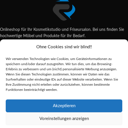
Onlineshop für Ihr Kosmetikstudio und Friseursalon. Bei uns finden Sie
hochwertige Möbel und Produkte für Ihr Bedarf.
Ohne Cookies sind wir blind!!
Wildsachsener Str. 6, 65207 Wiesbaden
06122 707589
Wir verwenden Technologien wie Cookies, um Geräteinformationen zu
shop@reda-shop.de
speichern und/oder darauf zuzugreifen. Wir tun dies, um das Browsing-
REDA SHOP - Hochwertige Studio Ausstattung
2025.
Erlebnis zu verbessern und um (nicht) personalisierte Werbung anzuzeigen.
Wenn Sie diesen Technologien zustimmen, können wir Daten wie das
Surfverhalten oder eindeutige IDs auf dieser Website verarbeiten. Wenn Sie
Ihre Zustimmung nicht erteilen oder zurückziehen, können bestimmte
Alle Preise inkl. der gesetzlichen MwSt.
Funktionen beeinträchtigt werden.
Die durchgestrichenen Preise entsprechen dem bisherigen Preis in diesem
Online-Shop.
Akzeptieren
FARMONA
HYDRA
Voreinstellungen anzeigen
TECHNOLOGY
Alternative: