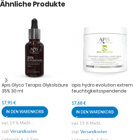
Ähnliche Produkte
Apis Glyco Terapis Glykolsäure
apis hydro evolution extrem
35% 30 ml
feuchtigkeitsspendende
Algenmaske mit Birne und
Rhabarber aquaxtrem ™ 250g
17,95
€
17,68
€
IN DEN WARENKORB
IN DEN WARENKORB
inkl. 19 % MwSt.
inkl. 19 % MwSt.
zzgl.
Versandkosten
zzgl.
Versandkosten
Lieferzeit:
4 - 5 Tage