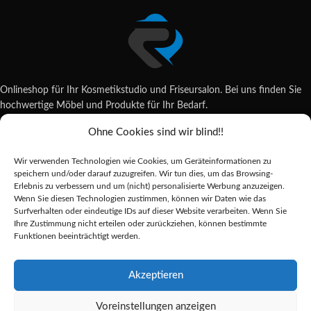
Onlineshop für Ihr Kosmetikstudio und Friseursalon. Bei uns finden Sie
hochwertige Möbel und Produkte für Ihr Bedarf.
Ohne Cookies sind wir blind!!
Wildsachsener Str. 6, 65207 Wiesbaden
06122 707589
Wir verwenden Technologien wie Cookies, um Geräteinformationen zu
shop@reda-shop.de
speichern und/oder darauf zuzugreifen. Wir tun dies, um das Browsing-
REDA SHOP - Hochwertige Studio Ausstattung
2025.
Erlebnis zu verbessern und um (nicht) personalisierte Werbung anzuzeigen.
Wenn Sie diesen Technologien zustimmen, können wir Daten wie das
Surfverhalten oder eindeutige IDs auf dieser Website verarbeiten. Wenn Sie
Ihre Zustimmung nicht erteilen oder zurückziehen, können bestimmte
Alle Preise inkl. der gesetzlichen MwSt.
Funktionen beeinträchtigt werden.
Die durchgestrichenen Preise entsprechen dem bisherigen Preis in diesem
Online-Shop.
Akzeptieren
Voreinstellungen anzeigen