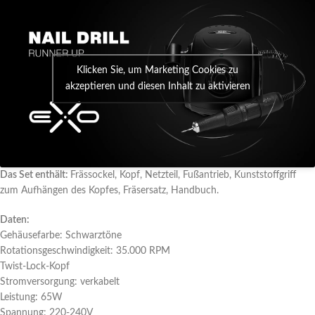
Klicken Sie, um Marketing Cookies zu
akzeptieren und diesen Inhalt zu aktivieren
Das Set enthält:
Frässockel, Kopf, Netzteil, Fußantrieb, Kunststoffgriff
zum Aufhängen des Kopfes, Fräsersatz, Handbuch.
Daten:
Gehäusefarbe: Schwarztöne
Rotationsgeschwindigkeit: 35.000 RPM
Twist-Lock-Kopf
Stromversorgung: verkabelt
Leistung: 65W
Spannung: 220-240V