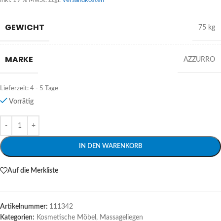
inkl. 19 % MwSt.
zzgl.
Versandkosten
GEWICHT
75 kg
MARKE
AZZURRO
Lieferzeit:
4 - 5 Tage
Vorrätig
Alternative:
IN DEN WARENKORB
Auf die Merkliste
Artikelnummer:
111342
Kategorien:
Kosmetische Möbel
,
Massageliegen