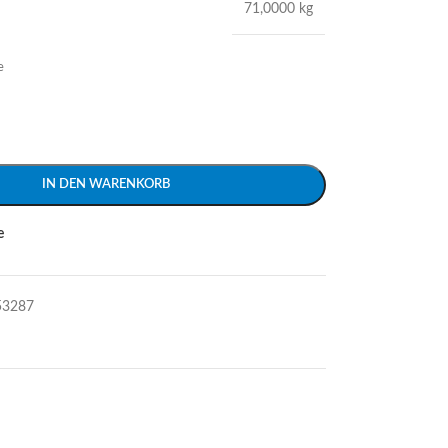
71,0000 kg
e
IN DEN WARENKORB
e
53287