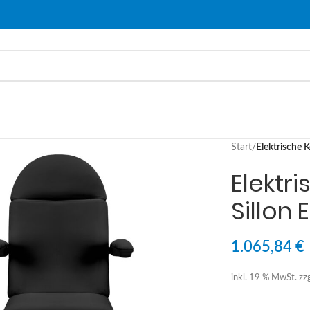
Start
/
Elektrische K
Elektr
Sillon
1.065,84
€
inkl. 19 % MwSt.
zz