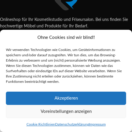
Onlineshop für Ihr Kosmetikstudio und Friseursalon. Bei uns finden Sie
hochwertige Möbel und Produkte für Ihr Bedarf.
Ohne Cookies sind wir blind!!
Wildsachsener Str. 6, 65207 Wiesbaden
06122 707589
Wir verwenden Technologien wie Cookies, um Geräteinformationen zu
shop@reda-shop.de
speichern und/oder darauf zuzugreifen. Wir tun dies, um das Browsing-
REDA SHOP - Hochwertige Studio Ausstattung
2025.
Erlebnis zu verbessern und um (nicht) personalisierte Werbung anzuzeigen.
Wenn Sie diesen Technologien zustimmen, können wir Daten wie das
Surfverhalten oder eindeutige IDs auf dieser Website verarbeiten. Wenn Sie
Ihre Zustimmung nicht erteilen oder zurückziehen, können bestimmte
Alle Preise inkl. der gesetzlichen MwSt.
Funktionen beeinträchtigt werden.
Die durchgestrichenen Preise entsprechen dem bisherigen Preis in diesem
Online-Shop.
Akzeptieren
Voreinstellungen anzeigen
Depilflax
paraffin
Alternative:
9,54
€
Vorrätig
500g
Cookie Richtlinien
Datenschutzerklärung
Impressum
Shop
Sidebar
Merkliste
Cart
My account
schokolade