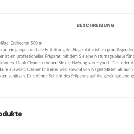
BESCHREIBUNG
 Nägel Erdbeeren 500 ml
runreinigungen und die Entfettung der Nagelplatte ist ein grundlegende
er ist ein professionelles Präparat, mit dem Sie eine Naturnagelplatte für
können. Dank Cleaner erhöhen Sie die Haftung von Hybrid-, Gel- oder Acr
niküre auswirkt. Cleaner Entfetter wird sowohl von Nagelstylisten als au
kten schätzen. Eine dünne Schicht des Präparats auf die gereinigte und g
rodukte