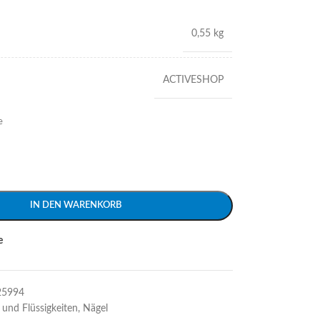
0,55 kg
ACTIVESHOP
e
IN DEN WARENKORB
e
25994
 und Flüssigkeiten
,
Nägel