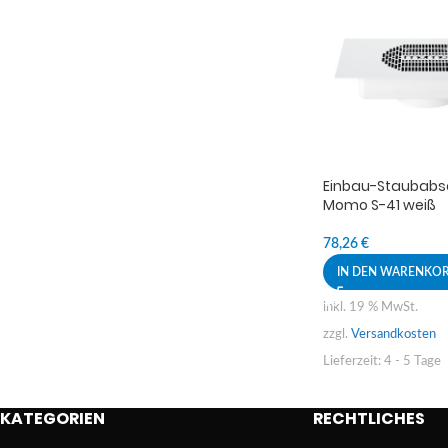
Einbau-Staubabs
Momo S-41 weiß
78,26
€
IN DEN WARENKO
inkl. 19 % MwSt.
zzgl.
Versandkosten
Lieferzeit:
4 - 5 Tage
KATEGORIEN
RECHTLICHES