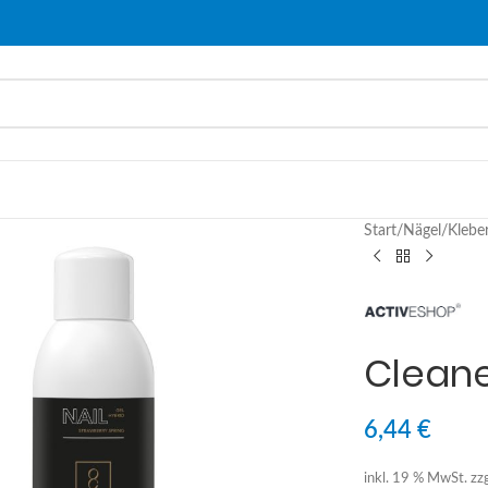
Start
/
Nägel
/
Klebe
Clean
6,44
€
inkl. 19 % MwSt.
zz