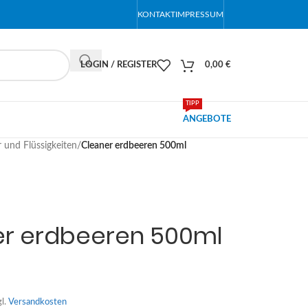
KONTAKT
IMPRESSUM
LOGIN / REGISTER
0,00
€
TIPP
ANGEBOTE
r und Flüssigkeiten
/
Cleaner erdbeeren 500ml
er erdbeeren 500ml
gl.
Versandkosten