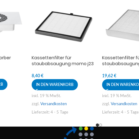
orber
Kassettenfilter für
Kassettenfilter f
staubabsaugung momo j23
staubabsaugu
weiss
j29/j31 weiss
8,40
€
19,62
€
RB
IN DEN WARENKORB
IN DEN WARENK
inkl. 19 % MwSt.
inkl. 19 % MwSt.
zzgl.
Versandkosten
zzgl.
Versandkosten
Lieferzeit:
4 - 5 Tage
Lieferzeit:
4 - 5 Tage