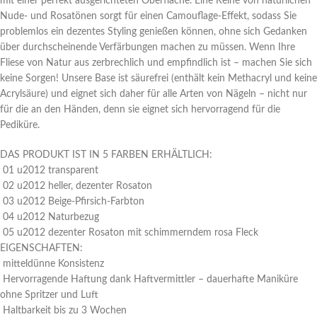
mit einer perfekt ausgerichteten Oberfläche. Eine Reihe von natürlichen
Nude- und Rosatönen sorgt für einen Camouflage-Effekt, sodass Sie
problemlos ein dezentes Styling genießen können, ohne sich Gedanken
über durchscheinende Verfärbungen machen zu müssen. Wenn Ihre
Fliese von Natur aus zerbrechlich und empfindlich ist – machen Sie sich
keine Sorgen! Unsere Base ist säurefrei (enthält kein Methacryl und keine
Acrylsäure) und eignet sich daher für alle Arten von Nägeln – nicht nur
für die an den Händen, denn sie eignet sich hervorragend für die
Pediküre.
DAS PRODUKT IST IN 5 FARBEN ERHÄLTLICH:
01 u2012 transparent
02 u2012 heller, dezenter Rosaton
03 u2012 Beige-Pfirsich-Farbton
04 u2012 Naturbezug
05 u2012 dezenter Rosaton mit schimmerndem rosa Fleck
EIGENSCHAFTEN:
mitteldünne Konsistenz
Hervorragende Haftung dank Haftvermittler – dauerhafte Maniküre
ohne Spritzer und Luft
Haltbarkeit bis zu 3 Wochen