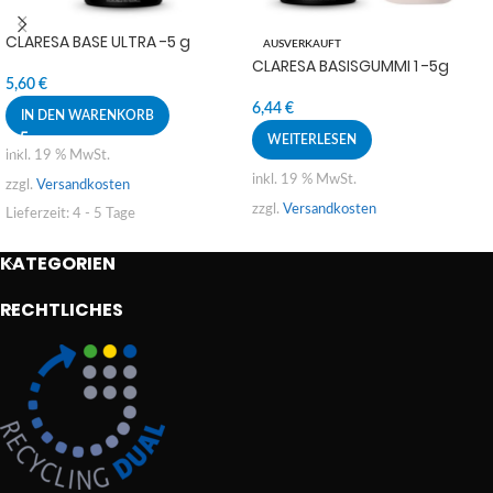
CLARESA BASE ULTRA -5 g
AUSVERKAUFT
CLARESA BASISGUMMI 1 -5g
5,60
€
6,44
€
IN DEN WARENKORB
WEITERLESEN
inkl. 19 % MwSt.
inkl. 19 % MwSt.
zzgl.
Versandkosten
zzgl.
Versandkosten
Lieferzeit:
4 - 5 Tage
KATEGORIEN
RECHTLICHES