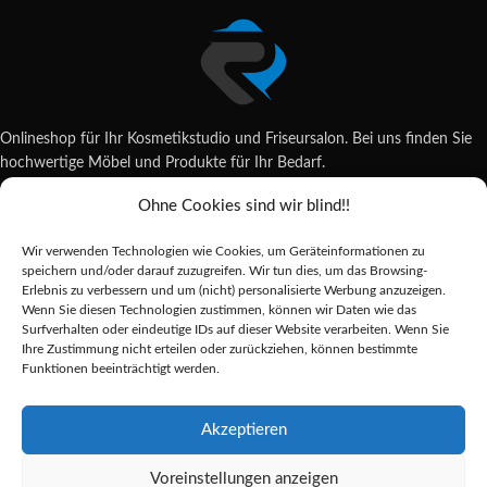
Onlineshop für Ihr Kosmetikstudio und Friseursalon. Bei uns finden Sie
hochwertige Möbel und Produkte für Ihr Bedarf.
Ohne Cookies sind wir blind!!
Wildsachsener Str. 6, 65207 Wiesbaden
06122 707589
Wir verwenden Technologien wie Cookies, um Geräteinformationen zu
shop@reda-shop.de
speichern und/oder darauf zuzugreifen. Wir tun dies, um das Browsing-
REDA SHOP - Hochwertige Studio Ausstattung
2025.
Erlebnis zu verbessern und um (nicht) personalisierte Werbung anzuzeigen.
Wenn Sie diesen Technologien zustimmen, können wir Daten wie das
Surfverhalten oder eindeutige IDs auf dieser Website verarbeiten. Wenn Sie
Ihre Zustimmung nicht erteilen oder zurückziehen, können bestimmte
Alle Preise inkl. der gesetzlichen MwSt.
Funktionen beeinträchtigt werden.
Die durchgestrichenen Preise entsprechen dem bisherigen Preis in diesem
Online-Shop.
Akzeptieren
CLARESA
Voreinstellungen anzeigen