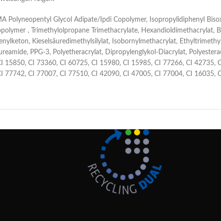
MA Polyneopentyl Glycol Adipate/Ipdi Copolymer, Isopropylidiphenyl Bis
polymer , Trimethylolpropane Trimethacrylate, Hexandioldimethacrylat, 
ylketon, Kieselsäuredimethylsilylat, Isobornylmethacrylat, Ethyltrimeth
eamide, PPG-3, Polyetheracrylat, Dipropylenglykol-Diacrylat, Polyestera
I 15850, CI 73360, CI 60725, CI 15980, CI 15985, CI 77266, CI 42735, 
CI 77742, CI 77007, CI 77510, CI 42090, CI 47005, CI 77004, CI 16035, 