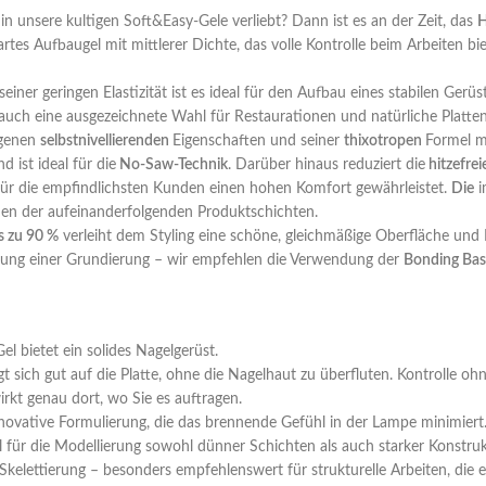
in unsere kultigen Soft&Easy-Gele verliebt? Dann ist es an der Zeit, das
artes Aufbaugel mit mittlerer Dichte, das volle Kontrolle beim Arbeiten b
seiner geringen Elastizität ist es ideal für den Aufbau eines stabilen Ger
auch eine ausgezeichnete Wahl für Restaurationen und natürliche Platte
ogenen
selbstnivellierenden
Eigenschaften und seiner
thixotropen
Formel mi
d ist ideal für die
No-Saw-Technik
. Darüber hinaus reduziert die
hitzefrei
 für die empfindlichsten Kunden einen hohen Komfort gewährleistet.
Die
i
den der aufeinanderfolgenden Produktschichten.
s zu 90 %
verleiht dem Styling eine schöne, gleichmäßige Oberfläche und F
dung einer Grundierung – wir empfehlen die Verwendung der
Bonding Base
Gel bietet ein solides Nagelgerüst.
egt sich gut auf die Platte, ohne die Nagelhaut zu überfluten. Kontrolle 
irkt genau dort, wo Sie es auftragen.
nnovative Formulierung, die das brennende Gefühl in der Lampe minimie
al für die Modellierung sowohl dünner Schichten als auch starker Konstru
 Skelettierung – besonders empfehlenswert für strukturelle Arbeiten, die 