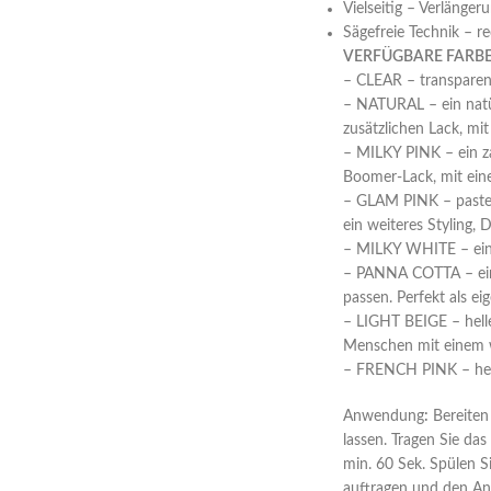
Vielseitig – Verlänge
Sägefreie Technik – re
VERFÜGBARE FARB
– CLEAR – transparent
– NATURAL – ein natürl
zusätzlichen Lack, mi
– MILKY PINK – ein za
Boomer-Lack, mit ein
– GLAM PINK – pastell
ein weiteres Styling,
– MILKY WHITE – ein m
– PANNA COTTA – ein 
passen. Perfekt als ei
– LIGHT BEIGE – hell
Menschen mit einem 
– FRENCH PINK – helle
Anwendung
:
Bereiten
lassen. Tragen Sie da
min. 60 Sek. Spülen S
auftragen und den An