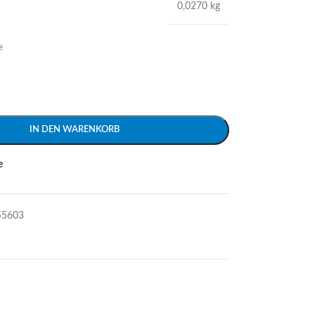
0,0270 kg
e
IN DEN WARENKORB
e
55603