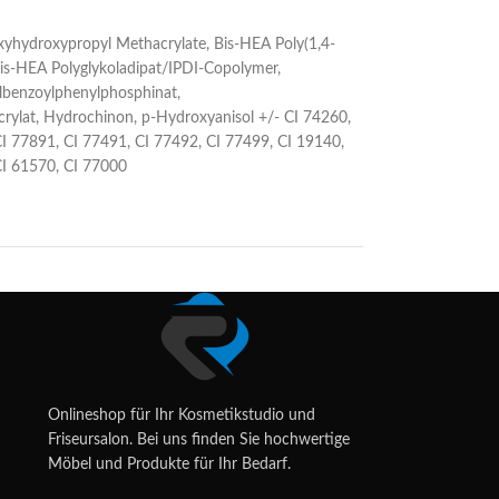
oxyhydroxypropyl Methacrylate, Bis-HEA Poly(1,4-
Bis-HEA Polyglykoladipat/IPDI-Copolymer,
ylbenzoylphenylphosphinat,
crylat, Hydrochinon, p-Hydroxyanisol +/- CI 74260,
CI 77891, CI 77491, CI 77492, CI 77499, CI 19140,
CI 61570, CI 77000
Onlineshop für Ihr Kosmetikstudio und
Friseursalon. Bei uns finden Sie hochwertige
Möbel und Produkte für Ihr Bedarf.