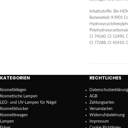
Inhaltsstoffe: Bis-HE
Butanediol)-9/IPDI Co
Hydroxycyclohexylphen
Polyhydroxycarbonsäur
CI 74160, CI 12490, C
CI 77288, CI 45410, 
KATEGORIEN
RECHTLICHES
Kosmetikliegen
Datenschutzerklärung
Kosmetische Lampen
AGB
LED- und UV-Lampen für Nägel
Zahlungsarten
Kosmetikhocker
Versandarten
Kosmetikwagen
Widerrufsbelehrung
Lampen
Impressum
Fräser
Cookie Richtlinien