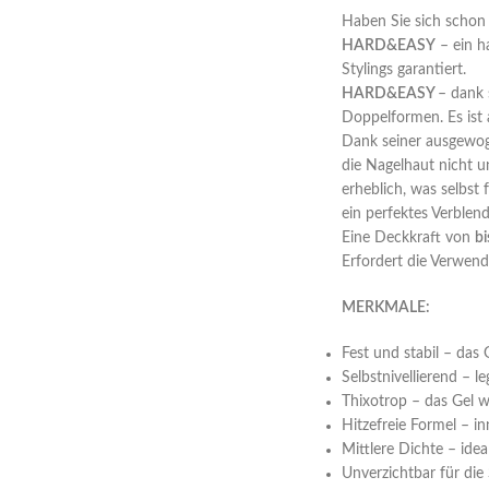
Haben Sie sich schon 
HARD&EASY
– ein h
Stylings garantiert.
HARD&EASY
– dank 
Doppelformen. Es ist 
Dank seiner ausgew
die Nagelhaut nicht un
erheblich, was selbst
ein perfektes Verblen
Eine Deckkraft von
bi
Erfordert die Verwen
MERKMALE:
Fest und stabil – das 
Selbstnivellierend – l
Thixotrop – das Gel w
Hitzefreie Formel – i
Mittlere Dichte – ide
Unverzichtbar für die