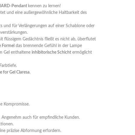
HARD-Pendant
kennen zu lernen!
ietet und eine außergewöhnliche Haltbarkeit des
üsts und für Verlängerungen auf einer Schablone oder
nverstärkungen.
t flüssigem Gedächtnis fließt es nicht ab, überflutet
e Formel
das brennende Gefühl in der Lampe
m Gel enthaltene
inhibitorische Schicht
ermöglicht
arbtiefe.
 for Gel Claresa
.
ohne Kompromisse.
rt. Angenehm auch für empfindliche Kunden.
ktionen.
eine präzise Abformung erfordern.