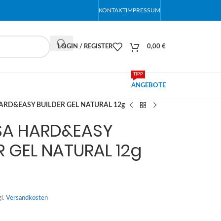
KONTAKT
IMPRESSUM
LOGIN / REGISTER
0,00
€
TIPP
ANGEBOTE
ARD&EASY BUILDER GEL NATURAL 12g
SA HARD&EASY
R GEL NATURAL 12g
gl.
Versandkosten