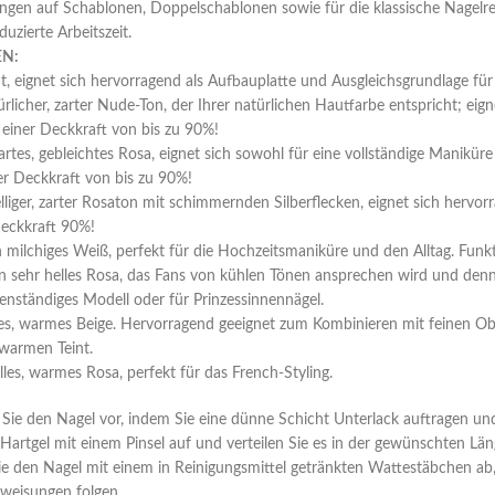
rungen auf Schablonen, Doppelschablonen sowie für die klassische Nagelre
duzierte Arbeitszeit.
EN:
, eignet sich hervorragend als Aufbauplatte und Ausgleichsgrundlage für 
icher, zarter Nude-Ton, der Ihrer natürlichen Hautfarbe entspricht; eigne
t einer Deckkraft von bis zu 90%!
rtes, gebleichtes Rosa, eignet sich sowohl für eine vollständige Maniküre
er Deckkraft von bis zu 90%!
iger, zarter Rosaton mit schimmernden Silberflecken, eignet sich hervorr
 Deckkraft 90%!
ilchiges Weiß, perfekt für die Hochzeitsmaniküre und den Alltag. Funkti
sehr helles Rosa, das Fans von kühlen Tönen ansprechen wird und denn
genständiges Modell oder für Prinzessinnennägel.
es, warmes Beige. Hervorragend geeignet zum Kombinieren mit feinen Obe
warmen Teint.
s, warmes Rosa, perfekt für das French-Styling.
 Sie den Nagel vor, indem Sie eine dünne Schicht Unterlack auftragen 
s Hartgel mit einem Pinsel auf und verteilen Sie es in der gewünschten 
ie den Nagel mit einem in Reinigungsmittel getränkten Wattestäbchen ab,
weisungen folgen.