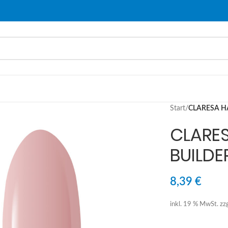
Start
/
CLARESA H
CLARE
BUILDE
8,39
€
inkl. 19 % MwSt.
zz