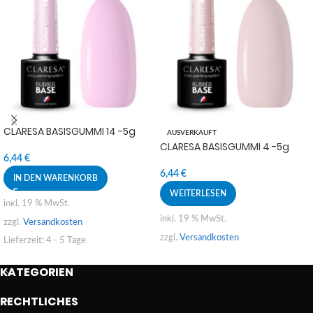
CLARESA BASISGUMMI 14 -5g
AUSVERKAUFT
CLARESA BASISGUMMI 4 -5g
6,44
€
6,44
€
IN DEN WARENKORB
WEITERLESEN
inkl. 19 % MwSt.
inkl. 19 % MwSt.
zzgl.
Versandkosten
zzgl.
Versandkosten
Lieferzeit:
4 - 5 Tage
KATEGORIEN
RECHTLICHES