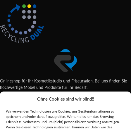
Onlineshop für Ihr Kosmetikstudio und Friseursalon. Bei uns finden Sie
hochwertige Möbel und Produkte für Ihr Bedarf.
Ohne Cookies sind wir blind!!
Wildsachsener Str. 6, 65207 Wiesbaden
06122 707589
Wir verwenden Technologien wie Cookies, um Geräteinformationen zu
shop@reda-shop.de
speichern und/oder darauf zuzugreifen. Wir tun dies, um das Browsing-
REDA SHOP - Hochwertige Studio Ausstattung
2025.
Erlebnis zu verbessern und um (nicht) personalisierte Werbung anzuzeigen.
Wenn Sie diesen Technologien zustimmen, können wir Daten wie das