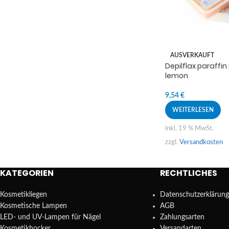
AUSVERKAUFT
Depilflax paraffi
lemon
9,54
€
WEITERLESEN
inkl. 19 % MwSt.
zzgl.
Versandkosten
KATEGORIEN
RECHTLICHES
Kosmetikliegen
Datenschutzerklärung
Kosmetische Lampen
AGB
LED- und UV-Lampen für Nägel
Zahlungsarten
Kosmetikhocker
Versandarten