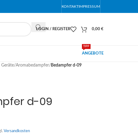
KONTAKT
IMPRESSUM
LOGIN / REGISTER
0,00
€
TIPP
ANGEBOTE
 Geräte
/
Aromabedampfer
/
Bedampfer d-09
pfer d-09
gl.
Versandkosten