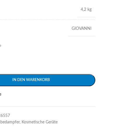
4,2 kg
GIOVANNI
e
IN DEN WARENKORB
e
26557
bedampfer
,
Kosmetische Geräte