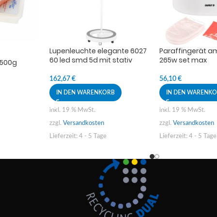
Lupenleuchte elegante 6027
Paraffingerät 
60 led smd 5d mit stativ
265w set max
n 500g
162,67
€
56,10
€
IN DEN WARENKORB
IN DEN WARENK
inkl. 19 % MwSt.
inkl. 19 % MwSt.
zzgl.
Versandkosten
zzgl.
Versandkosten
Lieferzeit:
4 - 5 Tage
Lieferzeit:
4 - 5 Tage