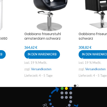
Gabbiano friseurstuhl
Gabbiano Friseur
2460
amsterdam schwarz
schwarz
364,62
€
308,82
€
RB
IN DEN WARENKORB
IN DEN WARENK
inkl. 19 % MwSt.
inkl. 19 % MwSt.
zzgl.
Versandkosten
zzgl.
Versandkosten
Lieferzeit:
4 - 5 Tage
Lieferzeit:
4 - 5 Tage