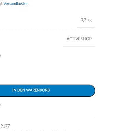
gl.
Versandkosten
0,2 kg
ACTIVESHOP
e
IN DEN WARENKORB
e
29177