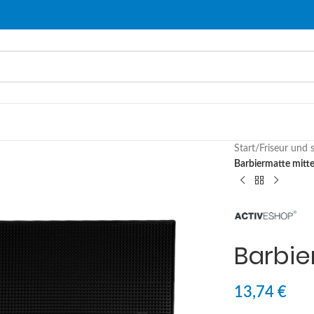
Start
/
Friseur und 
Barbiermatte mitt
Barbie
13,74
€