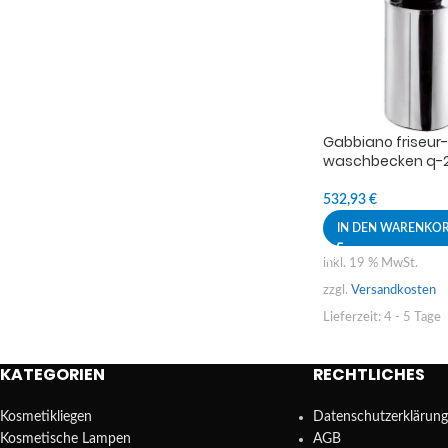
Gabbiano friseur-
waschbecken q-
532,93
€
IN DEN WARENKO
inkl. 19 % MwSt.
zzgl.
Versandkosten
Lieferzeit:
4 - 5 Tage
KATEGORIEN
RECHTLICHES
Kosmetikliegen
Datenschutzerklärung
Kosmetische Lampen
AGB