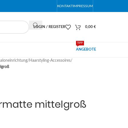
KONTAKT
IMPRESSUM
LOGIN / REGISTER
0,00
€
TIPP
ANGEBOTE
saloneinrichtung
/
Haarstyling-Accessoires
/
elgroß
rmatte mittelgroß