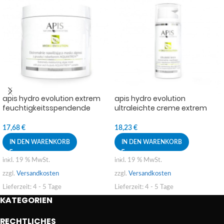
apis hydro evolution extrem
apis hydro evolution
feuchtigkeitsspendende
ultraleichte creme extrem
Algenmaske mit Birne und
feuchtigkeitsspendend mit
Rhabarber aquaxtrem ™ 250g
birnen- und rhabarber
17,68
€
18,23
€
aquaxtrem ™ 100ml
IN DEN WARENKORB
IN DEN WARENKORB
inkl. 19 % MwSt.
inkl. 19 % MwSt.
zzgl.
Versandkosten
zzgl.
Versandkosten
Lieferzeit:
4 - 5 Tage
Lieferzeit:
4 - 5 Tage
KATEGORIEN
RECHTLICHES