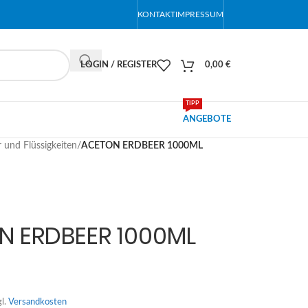
KONTAKT
IMPRESSUM
LOGIN / REGISTER
0,00
€
TIPP
ANGEBOTE
r und Flüssigkeiten
/
ACETON ERDBEER 1000ML
N ERDBEER 1000ML
gl.
Versandkosten