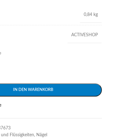
0,84 kg
ACTIVESHOP
e
IN DEN WARENKORB
e
37673
 und Flüssigkeiten
,
Nägel