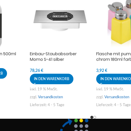
en 500ml
Einbau-Staubabsorber
Flasche mit pu
Momo S-41 silber
chrom 180ml far
78,26
€
3,92
€
RB
IN DEN WARENKORB
IN DEN WARENK
inkl. 19 % MwSt.
inkl. 19 % MwSt.
zzgl.
Versandkosten
zzgl.
Versandkosten
Lieferzeit:
4 - 5 Tage
Lieferzeit:
4 - 5 Tage