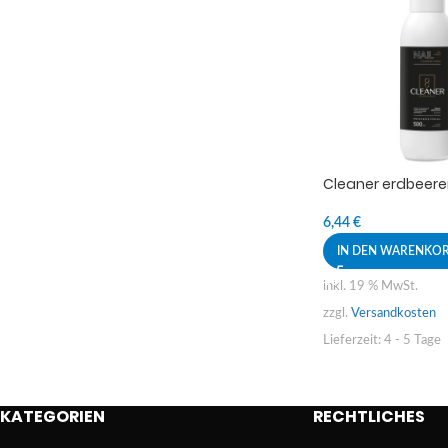
Cleaner erdbeer
6,44
€
IN DEN WARENKO
inkl. 19 % MwSt.
zzgl.
Versandkosten
Lieferzeit:
4 - 5 Tage
KATEGORIEN
RECHTLICHES