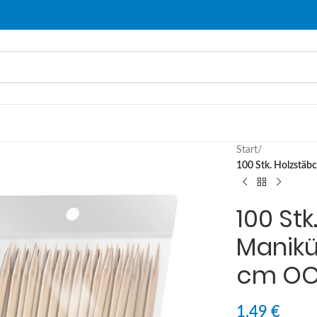
Start
/
100 Stk. Holzstä
100 St
Manikü
cm OC
1,49
€