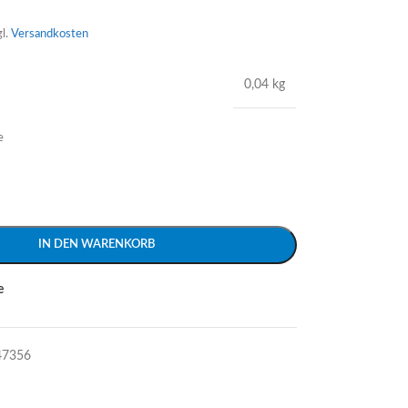
gl.
Versandkosten
0,04 kg
e
IN DEN WARENKORB
e
47356