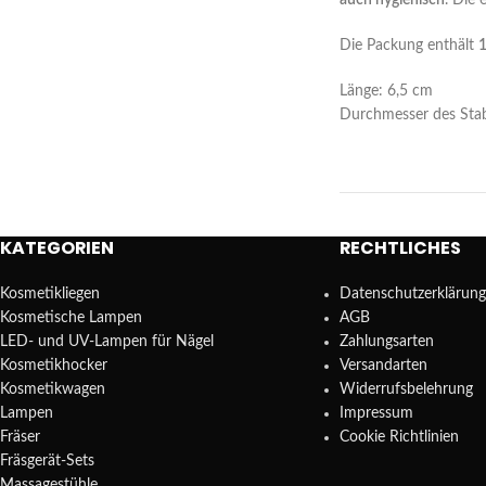
auch hygienisch
. Die 
Die Packung enthält
1
Länge: 6,5 cm
Durchmesser des Sta
KATEGORIEN
RECHTLICHES
Kosmetikliegen
Datenschutzerklärung
Kosmetische Lampen
AGB
LED- und UV-Lampen für Nägel
Zahlungsarten
Kosmetikhocker
Versandarten
Kosmetikwagen
Widerrufsbelehrung
Lampen
Impressum
Fräser
Cookie Richtlinien
Fräsgerät-Sets
Massagestühle