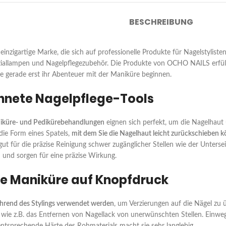
BESCHREIBUNG
 einzigartige Marke, die sich auf professionelle Produkte für Nagelstylis
eziallampen und Nagelpflegezubehör. Die Produkte von OCHO NAILS erfül
die gerade erst ihr Abenteuer mit der Maniküre beginnen.
hnete Nagelpflege-Tools
iküre- und Pedikürebehandlungen
eignen sich perfekt, um die Nagelhaut
 die Form eines Spatels,
mit dem Sie die Nagelhaut leicht zurückschieben 
 gut für die präzise Reinigung schwer zugänglicher Stellen wie der Unterse
n
und sorgen für eine präzise Wirkung.
te Maniküre auf Knopfdruck
hrend des Stylings verwendet werden
, um Verzierungen auf die Nägel zu 
n, wie z.B. das Entfernen von Nagellack von unerwünschten Stellen. Ein