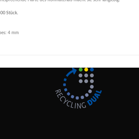
entsprechende Härte des Rohmaterials macht sie sehr langlebig.
00 Stück
.
bes: 4 mm