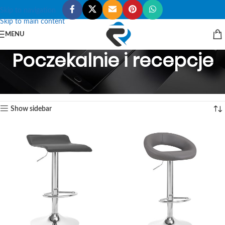
Skip to navigation
Skip to main content
MENU
Poczekalnie i recepcje
Start
Kosmetische Möbel
Poczekalnie i recepcje
Alle 18 Ergebnisse werden angezeigt
Show sidebar