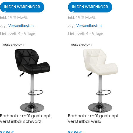
IN DEN WARENKORB
IN DEN WARENKORB
inkl. 19 % MwSt.
inkl. 19 % MwSt.
zzgl.
Versandkosten
zzgl.
Versandkosten
Lieferzeit:
4 - 5 Tage
Lieferzeit:
4 - 5 Tage
AUSVERKAUFT
AUSVERKAUFT
Barhocker m01 gesteppt
Barhocker m01 gesteppt
verstellbar schwarz
verstellbar weiß
83,86
€
83,86
€