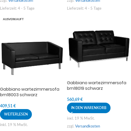
zzgl.
Versandkosten
zzgl.
Versandkosten
Lieferzeit:
4 - 5 Tage
Lieferzeit:
4 - 5 Tage
AUSVERKAUFT
Gabbiano wartezimmersofa
bm18019 schwarz
Gabbiano wartezimmersofa
bm18003 schwarz
560,69
€
409,51
€
IN DEN WARENKORB
WEITERLESEN
inkl. 19 % MwSt.
inkl. 19 % MwSt.
zzgl.
Versandkosten