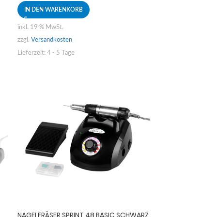
IN DEN WARENKORB
inkl. 19 % MwSt.
zzgl.
Versandkosten
Lieferzeit:
4 - 5 Tage
NAGELFRÄSER SPRINT 48 BASIC SCHWARZ