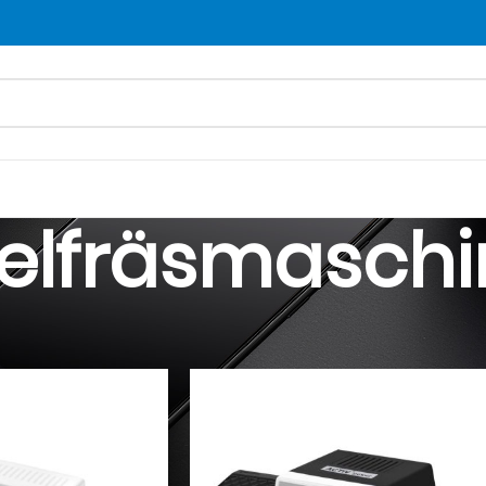
elfräsmaschi
fräser
Nagelfräsmaschine