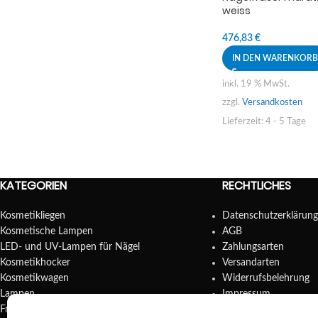
weiss
476,83
€
IN DEN WARENKORB
inkl. 19 % MwSt.
zzgl.
Versandkosten
Lieferzeit:
4 - 5 Tage
KATEGORIEN
RECHTLICHES
Kosmetikliegen
Datenschutzerklärung
Kosmetische Lampen
AGB
LED- und UV-Lampen für Nägel
Zahlungsarten
Kosmetikhocker
Versandarten
Kosmetikwagen
Widerrufsbelehrung
Lampen
Impressum
Fräser
Cookie Richtlinien