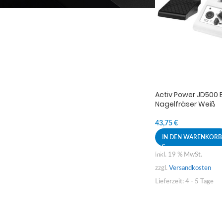
Activ Power JD500 E
Nagelfräser Weiß
43,75
€
IN DEN WARENKORB
inkl. 19 % MwSt.
zzgl.
Versandkosten
Lieferzeit:
4 - 5 Tage