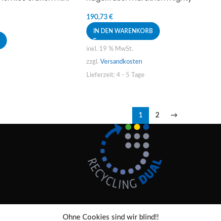
190,73
€
IN DEN WARENKORB
inkl. 19 % MwSt.
zzgl.
Versandkosten
Lieferzeit:
4 - 5 Tage
1
2
→
Ohne Cookies sind wir blind!!