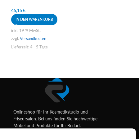
45,15
€
IN DEN WARENKORB
inkl. 19 % MwSt.
zzgl.
Versandkosten
Lieferzeit:
4 - 5 Tage
Onlineshop für Ihr Kosmetikstudio und
Friseursalon. Bei uns finden Sie hochwertige
Möbel und Produkte für Ihr Bedarf.