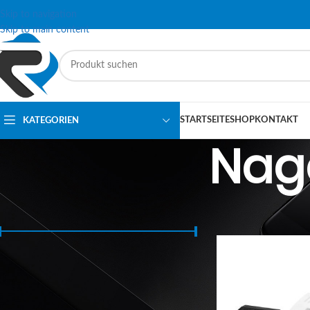
Skip to navigation
Skip to main content
STARTSEITE
SHOP
KONTAKT
KATEGORIEN
Nag
PREISSPANNE
Start
Fräsgeräte und 
Preis:
10 €
—
870 €
FILTER